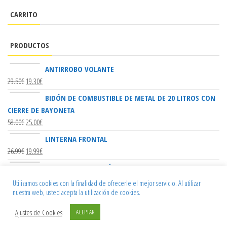
CARRITO
PRODUCTOS
ANTIRROBO VOLANTE
29.50
€
19.30
€
BIDÓN DE COMBUSTIBLE DE METAL DE 20 LITROS CON
CIERRE DE BAYONETA
58.00
€
25.00
€
LINTERNA FRONTAL
26.99
€
19.99
€
FUNDA VOLANTE ELÁSTICA CARBONO 10158
8.95
€
Utilizamos cookies con la finalidad de ofrecerle el mejor servicio. Al utilizar
nuestra web, usted acepta la utilización de cookies.
SET DE 4 ALFOMBRILLAS SPARCO
35.00
€
Ajustes de Cookies
ACEPTAR