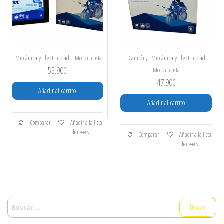
,
,
,
Mecánica y Electricidad
Motocicleta
Camión
Mecánica y Electricidad
55.90
€
Motocicleta
47.90
€
Añadir al carrito
Añadir al carrito
Comparar
Añadir a la lista
de deseos
Comparar
Añadir a la lista
de deseos
BUSCAR: