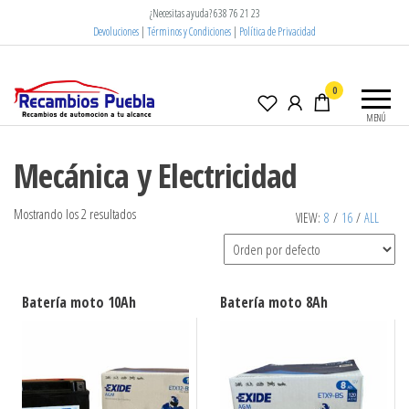
Saltar
¿Necesitas ayuda? 638 76 21 23
al
Devoluciones
|
Términos y Condiciones
|
Política de Privacidad
contenido
Recambios
Automoción
0
puebla
a tu alcance
MENÚ
Mecánica y Electricidad
Mostrando los 2 resultados
VIEW:
8
/
16
/
ALL
Batería moto 10Ah
Batería moto 8Ah