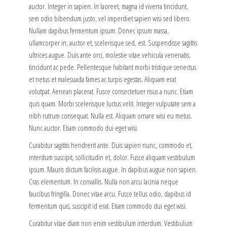
auctor. Integer in sapien. In laoreet, magna id viverra tincidunt,
sem odio bibendum justo, vel imperdiet sapien wisi sed libero.
Nullam dapibus fermentum ipsum. Donec ipsum massa,
ullamcorper in, auctor et, scelerisque sed, est. Suspendisse sagittis
ultrices augue. Duis ante orci, molestie vitae vehicula venenatis,
tincidunt ac pede. Pellentesque habitant morbi tristique senectus
et netus et malesuada fames ac turpis egestas. Aliquam erat
volutpat. Aenean placerat. Fusce consectetuer risus a nunc. Etiam
quis quam. Morbi scelerisque luctus velit. Integer vulputate sem a
nibh rutrum consequat. Nulla est. Aliquam ornare wisi eu metus.
Nunc auctor. Etiam commodo dui eget wisi.
Curabitur sagittis hendrerit ante. Duis sapien nunc, commodo et,
interdum suscipit, sollicitudin et, dolor. Fusce aliquam vestibulum
ipsum. Mauris dictum facilisis augue. In dapibus augue non sapien.
Cras elementum. In convallis. Nulla non arcu lacinia neque
faucibus fringilla. Donec vitae arcu. Fusce tellus odio, dapibus id
fermentum quis, suscipit id erat. Etiam commodo dui eget wisi.
Curabitur vitae diam non enim vestibulum interdum. Vestibulum