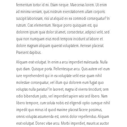
fermentum tortor id mi. Etiam neque. Maecenas lorem. Ut enim
ad minima veniam, quis nostrum exercitationem ullam corporis
suscipit laboriosam, nisi ut aliquid ex ea commodi consequatur? In
rutrum. Cras elementum. Neque porro quisquam est, qui
dolorem ipsum quia dolor sit amet, consectetur, adipisci velit, sed
quia non numquam eius modi tempora incidunt ut labore et
dolore magnam aliquam quaerat voluptatem. Aenean placerat.
Praesent dapibus.
Aliquam erat volutpat. In enim a arcu imperdiet malesuada. Nulla
quis diam. Quisque porta. Pellentesque arcu. Quis autem vel eum
iure reprehenderit qui in ea voluptate velit esse quam nihil
molestiae consequatur, vel illum qui dolorem eum fugiat quo
voluptas nulla pariatur? In laoreet, magna id viverra tincidunt, sem
odio bibendum justo, vel imperdiet sapien wisi sed libero. Nam
libero tempore, cum soluta nobis est eligendi optio cumque nihil
impedit quo minus id quod maxime placeat facere possimus,
omnis voluptas assumenda est, omnis dolor repellendus. Aliquam
erat volutpat. Donec vitae arcu. Morbi imperdiet, mauris ac auctor