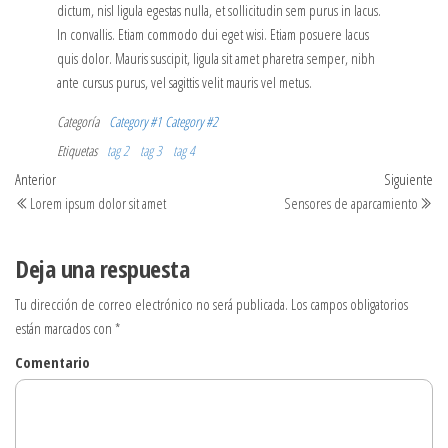
dictum, nisl ligula egestas nulla, et sollicitudin sem purus in lacus.
In convallis. Etiam commodo dui eget wisi. Etiam posuere lacus
quis dolor. Mauris suscipit, ligula sit amet pharetra semper, nibh
ante cursus purus, vel sagittis velit mauris vel metus.
Categoría
Category #1
Category #2
Etiquetas
tag 2
tag 3
tag 4
Navegación
Entrada
Ent
Anterior
Siguiente
anterior
sig
Lorem ipsum dolor sit amet
Sensores de aparcamiento
de
entradas
Deja una respuesta
Tu dirección de correo electrónico no será publicada.
Los campos obligatorios
están marcados con
*
Comentario