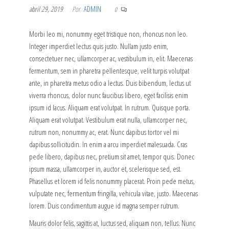
abril 29, 2019
Por
ADMIN
0
Morbi leo mi, nonummy eget tristique non, rhoncus non leo.
Integer imperdiet lectus quis justo. Nullam justo enim,
consectetuer nec, ullamcorper ac, vestibulum in, elit. Maecenas
fermentum, sem in pharetra pellentesque, velit turpis volutpat
ante, in pharetra metus odio a lectus. Duis bibendum, lectus ut
viverra rhoncus, dolor nunc faucibus libero, eget facilisis enim
ipsum id lacus. Aliquam erat volutpat. In rutrum. Quisque porta.
Aliquam erat volutpat. Vestibulum erat nulla, ullamcorper nec,
rutrum non, nonummy ac, erat. Nunc dapibus tortor vel mi
dapibus sollicitudin. In enim a arcu imperdiet malesuada. Cras
pede libero, dapibus nec, pretium sit amet, tempor quis. Donec
ipsum massa, ullamcorper in, auctor et, scelerisque sed, est.
Phasellus et lorem id felis nonummy placerat. Proin pede metus,
vulputate nec, fermentum fringilla, vehicula vitae, justo. Maecenas
lorem. Duis condimentum augue id magna semper rutrum.
Mauris dolor felis, sagittis at, luctus sed, aliquam non, tellus. Nunc