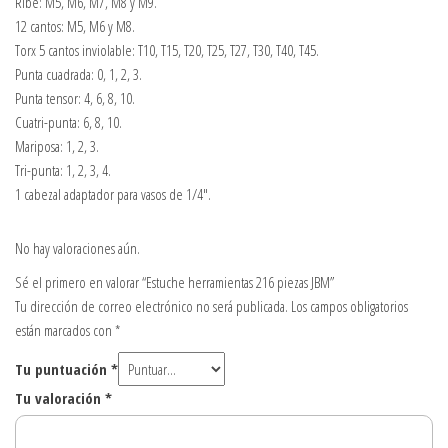
Ribe: M5, M6, M7, M8 y M9.
12 cantos: M5, M6 y M8.
Torx 5 cantos inviolable: T10, T15, T20, T25, T27, T30, T40, T45.
Punta cuadrada: 0, 1, 2, 3.
Punta tensor: 4, 6, 8, 10.
Cuatri-punta: 6, 8, 10.
Mariposa: 1, 2, 3.
Tri-punta: 1, 2, 3, 4.
1 cabezal adaptador para vasos de 1/4″.
No hay valoraciones aún.
Sé el primero en valorar “Estuche herramientas 216 piezas JBM”
Tu dirección de correo electrónico no será publicada.
Los campos obligatorios
están marcados con
*
Tu puntuación
*
Tu valoración
*