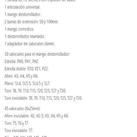
1 articulación universal.
1 mango destornillador.
2 barras de extensión: 50 y 100mm.
1 mango corredizo.
1 destornillador imantado.
1 adaptador de cabezales (6mm).
30 cabezales para el mango destornillador:
Estrella: PH0, PH1, PH2.
Estrella doble: PZ0, PZ1, PZ2.
Allen: H3, H4, H5 y H6.
Plano: SL4, SL5.5, SL6.5 y SL7.
Torx: T8, T9, T10, T15, T20, T25, T27 y T30.
Torx inviolable: T8, T9, T10, T15, T20, T25, T27 y T30.
45 cabezales (6x25mm):
Allen inviolable: H2, H2.5, H3, H4, H5 y H6.
Torx: T5, T6 y T7.
Torx inviolable: T7.