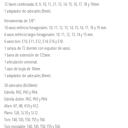
12 llaves combinadas: 8, 9, 10, 11, 21, 13, 14, 15, 16, 17, 18 y 19mm.
1 adaptador de cabezales (8mm).
Herramientas de 3/8″:
10 vasos métricos hexagonales: 10, 11, 12, 13, 14, 15, 16, 17, 18 y 19 mm.
6 vasos métricos largos hexagonales: 10, 11, 12, 13, 14 y 15 mm.
6 vasos torx: E10, E11, E12, E14, E16 y E18.
1 carraca de 72 dientes con expulsor de vasos.
1 barra de extensión de 125mm.
1 articulación universal.
1 vaso de bujía de 18mm.
1 adaptador de cabezales (8mm).
30 cabezales (8x30mm):
Estrella: PH2, PH3 y PH4.
Estrella doble: PH2, PH3 y PH4.
Allen: H7, H8, H10 y H12.
Plano: SL8, SL10 y SL12.
Torx: T40, T45, T50, T55 y T60.
Torx inviolable: T40, T45, T50, T55 y T60.