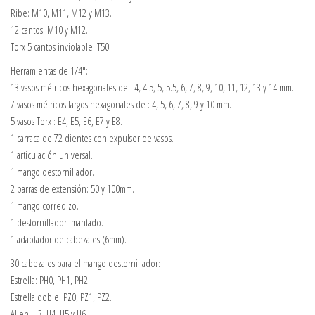
Ribe: M10, M11, M12 y M13.
12 cantos: M10 y M12.
Torx 5 cantos inviolable: T50.
Herramientas de 1/4″:
13 vasos métricos hexagonales de : 4, 4.5, 5, 5.5, 6, 7, 8, 9, 10, 11, 12, 13 y 14 mm.
7 vasos métricos largos hexagonales de : 4, 5, 6, 7, 8, 9 y 10 mm.
5 vasos Torx : E4, E5, E6, E7 y E8.
1 carraca de 72 dientes con expulsor de vasos.
1 articulación universal.
1 mango destornillador.
2 barras de extensión: 50 y 100mm.
1 mango corredizo.
1 destornillador imantado.
1 adaptador de cabezales (6mm).
30 cabezales para el mango destornillador:
Estrella: PH0, PH1, PH2.
Estrella doble: PZ0, PZ1, PZ2.
Allen: H3, H4, H5 y H6.