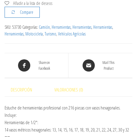
Añadir a la lista de deseos
Compare
SKU:
53730
Categorías:
Camión
,
Herramientas
,
Herramientas
,
Herramientas
,
Herramientas
,
Motocicleta
,
Turismo
,
Vehículos Agrícolas
Share on
Mail This
Facebook
Product
DESCRIPCIÓN
VALORACIONES (0)
Estuche de herramientas profesional con 216 piezas con vasos hexagonales.
Incluye:
Herramientas de 1/2″:
14 vasos métricos hexagonales: 13, 14, 15, 16, 17, 18, 19, 20, 21, 22, 24, 27, 30 y 32
mm.