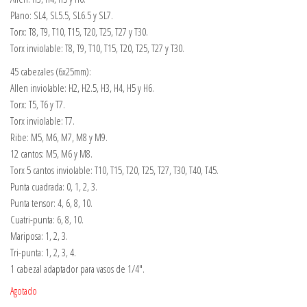
Plano: SL4, SL5.5, SL6.5 y SL7.
Torx: T8, T9, T10, T15, T20, T25, T27 y T30.
Torx inviolable: T8, T9, T10, T15, T20, T25, T27 y T30.
45 cabezales (6x25mm):
Allen inviolable: H2, H2.5, H3, H4, H5 y H6.
Torx: T5, T6 y T7.
Torx inviolable: T7.
Ribe: M5, M6, M7, M8 y M9.
12 cantos: M5, M6 y M8.
Torx 5 cantos inviolable: T10, T15, T20, T25, T27, T30, T40, T45.
Punta cuadrada: 0, 1, 2, 3.
Punta tensor: 4, 6, 8, 10.
Cuatri-punta: 6, 8, 10.
Mariposa: 1, 2, 3.
Tri-punta: 1, 2, 3, 4.
1 cabezal adaptador para vasos de 1/4″.
Agotado