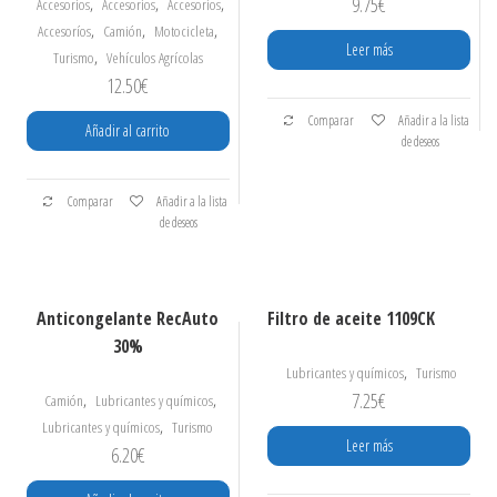
9.75
€
,
,
,
Accesorios
Accesorios
Accesorios
,
,
,
Accesoríos
Camión
Motocicleta
Leer más
,
Turismo
Vehículos Agrícolas
12.50
€
Comparar
Añadir a la lista
Añadir al carrito
de deseos
Comparar
Añadir a la lista
de deseos
Anticongelante RecAuto
Filtro de aceite 1109CK
30%
,
Lubricantes y químicos
Turismo
7.25
€
,
,
Camión
Lubricantes y químicos
,
Lubricantes y químicos
Turismo
Leer más
6.20
€