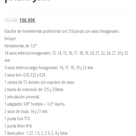
132.00
€
106.00
€
Estuche de herramientas profesional con 216 piezas con vasos hexagonales.
Incluye:
Herramientas de 1/2″:
14 vasos métricos hexagonales: 13, 14, 15, 16, 17, 18, 19, 20, 21, 22, 24, 27, 30 y 32
mm.
5 vasos métricos largos hexagonales: 16, 17, 18, 19 y 22 mm.
3 vasos torx: E20, E22 y E24.
1 carraca de 72 dientes con expulsor de vasos.
2 barras de extensión de 125 y 250mm.
1 articulación universal.
1 adaptador 3/8″ hembra – 1/2″ macho.
2 vasos de bujía: 16 y 21 mm.
1 punta Torx T70.
1 punta Allen H14.
7 llaves allen : 1.27, 1.5, 2, 2.5, 3, 4 y 5mm.