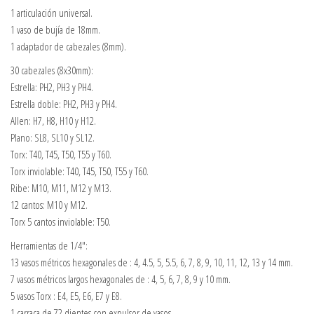
1 articulación universal.
1 vaso de bujía de 18mm.
1 adaptador de cabezales (8mm).
30 cabezales (8x30mm):
Estrella: PH2, PH3 y PH4.
Estrella doble: PH2, PH3 y PH4.
Allen: H7, H8, H10 y H12.
Plano: SL8, SL10 y SL12.
Torx: T40, T45, T50, T55 y T60.
Torx inviolable: T40, T45, T50, T55 y T60.
Ribe: M10, M11, M12 y M13.
12 cantos: M10 y M12.
Torx 5 cantos inviolable: T50.
Herramientas de 1/4″:
13 vasos métricos hexagonales de : 4, 4.5, 5, 5.5, 6, 7, 8, 9, 10, 11, 12, 13 y 14 mm.
7 vasos métricos largos hexagonales de : 4, 5, 6, 7, 8, 9 y 10 mm.
5 vasos Torx : E4, E5, E6, E7 y E8.
1 carraca de 72 dientes con expulsor de vasos.